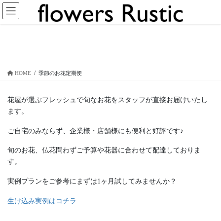
コ
ナ
ン
ビ
テ
ゲ
ン
ー
季節のお花定期便
ツ
シ
へ
ョ
ス
ン
HOME
季節のお花定期便
キ
に
ッ
移
プ
動
花屋が選ぶフレッシュで旬なお花をスタッフが直接お届けいたし
ます。
ご自宅のみならず、企業様・店舗様にも便利と好評です♪
旬のお花、仏花問わずご予算や花器に合わせて配達しておりま
す。
実例プランをご参考にまずは1ヶ月試してみませんか？
生け込み実例はコチラ