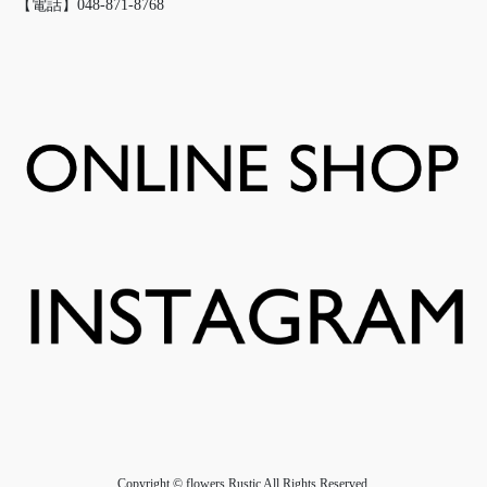
【電話】048-871-8768
Copyright © flowers Rustic All Rights Reserved.