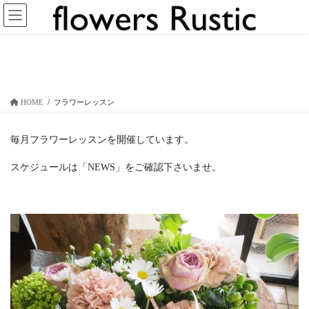
コ
ナ
ン
ビ
テ
ゲ
ン
ー
フラワーレッスン
ツ
シ
へ
ョ
ス
ン
HOME
フラワーレッスン
キ
に
ッ
移
プ
動
毎月フラワーレッスンを開催しています。
スケジュールは「NEWS」をご確認下さいませ。