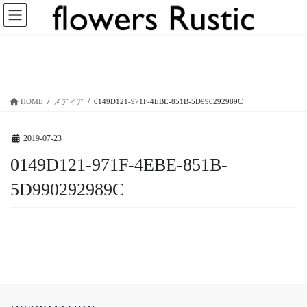
コ
ナ
ン
ビ
テ
ゲ
ン
ー
メディア
ツ
シ
へ
ョ
ス
ン
HOME
メディア
0149D121-971F-4EBE-851B-5D990292989C
キ
に
ッ
移
プ
動
2019-07-23
0149D121-971F-4EBE-851B-
5D990292989C