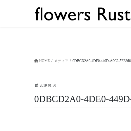
コ
ナ
ン
ビ
テ
ゲ
ン
ー
ツ
シ
へ
ョ
ス
ン
キ
に
ッ
移
HOME
メディア
0DBCD2A0-4DE0-449D-A9C2-5EE866
プ
動
2019-01-30
0DBCD2A0-4DE0-449D