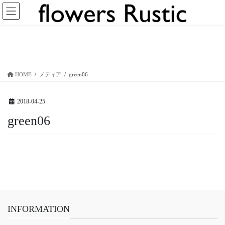
コ
ナ
ン
ビ
テ
ゲ
ン
ー
メディア
ツ
シ
へ
ョ
ス
ン
HOME
メディア
green06
キ
に
ッ
移
プ
動
2018-04-25
green06
INFORMATION