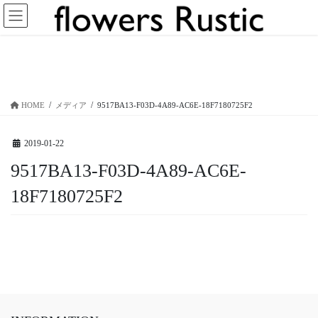
コ
ナ
ン
ビ
テ
ゲ
ン
ー
メディア
ツ
シ
へ
ョ
ス
ン
HOME
メディア
9517BA13-F03D-4A89-AC6E-18F7180725F2
キ
に
ッ
移
プ
動
2019-01-22
9517BA13-F03D-4A89-AC6E-
18F7180725F2