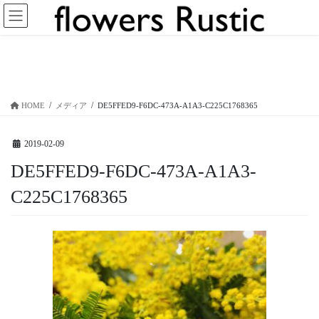
コ
ナ
ン
ビ
テ
ゲ
ン
ー
メディア
ツ
シ
へ
ョ
ス
ン
HOME
メディア
DE5FFED9-F6DC-473A-A1A3-C225C1768365
キ
に
ッ
移
プ
動
2019-02-09
DE5FFED9-F6DC-473A-A1A3-
C225C1768365