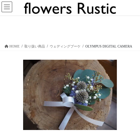
コ
ナ
ン
ビ
テ
ゲ
ン
ー
OLYMPUS DIGITAL CAMERA
ツ
シ
へ
ョ
ス
ン
HOME
取り扱い商品
ウェディングブーケ
OLYMPUS DIGITAL CAMERA
キ
に
ッ
移
プ
動