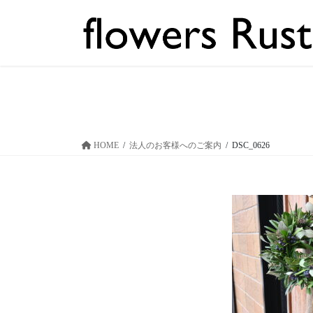
コ
ナ
ン
ビ
テ
ゲ
ン
ー
ツ
シ
へ
ョ
ス
ン
キ
に
ッ
移
HOME
法人のお客様へのご案内
DSC_0626
プ
動