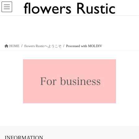
コ
ナ
ン
ビ
テ
ゲ
ン
ー
Processed with MOLDIV
ツ
シ
へ
ョ
ス
ン
HOME
flowers Rusticへようこそ
Processed with MOLDIV
キ
に
ッ
移
プ
動
INFORMATION