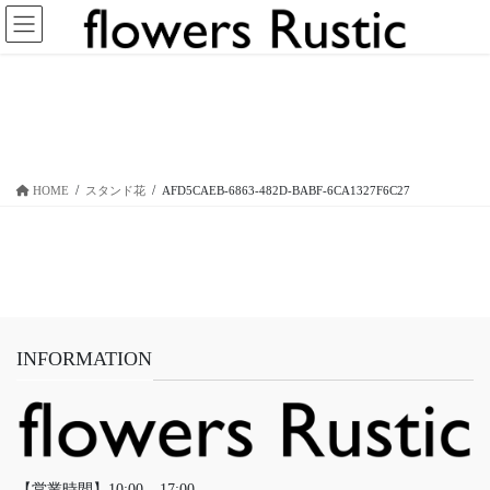
コ
ナ
ン
ビ
テ
ゲ
ン
ー
AFD5CAEB-6863-482D-BABF-
ツ
シ
6CA1327F6C27
へ
ョ
ス
ン
キ
に
HOME
スタンド花
AFD5CAEB-6863-482D-BABF-6CA1327F6C27
ッ
移
プ
動
INFORMATION
【営業時間】10:00 – 17:00