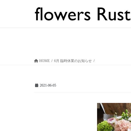
コ
ナ
ン
ビ
テ
ゲ
ン
ー
ツ
シ
へ
ョ
ス
ン
キ
に
ッ
移
HOME
6月 臨時休業のお知らせ
プ
動
2021-06-05