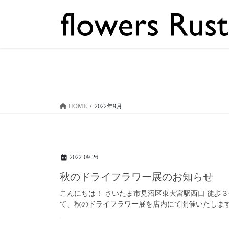
コ
ナ
ン
ビ
テ
ゲ
ン
ー
ツ
シ
へ
ョ
ス
ン
キ
に
ッ
移
HOME
2022年9月
プ
動
2022-09-26
秋のドライフラワー展のお知らせ
こんにちは！ さいたま市見沼区東大宮駅西口 徒歩３分の花屋
て、秋のドライフラワー展を店内にて開催いたします！