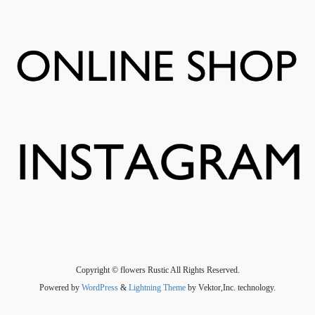
Copyright © flowers Rustic All Rights Reserved.
Powered by
WordPress
&
Lightning Theme
by Vektor,Inc. technology.