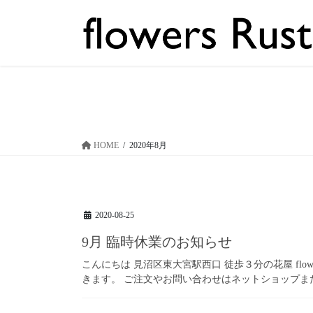
コ
ナ
ン
ビ
テ
ゲ
ン
ー
ツ
シ
へ
ョ
ス
ン
キ
に
ッ
移
HOME
2020年8月
プ
動
2020-08-25
9月 臨時休業のお知らせ
こんにちは 見沼区東大宮駅西口 徒歩３分の花屋 flower
きます。 ご注文やお問い合わせはネットショップまた