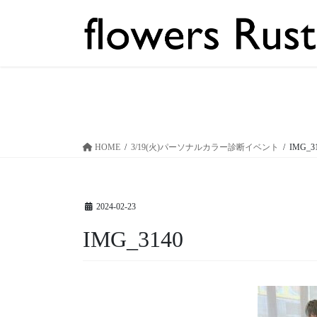
コ
ナ
ン
ビ
テ
ゲ
ン
ー
ツ
シ
へ
ョ
ス
ン
キ
に
ッ
移
HOME
3/19(火)パーソナルカラー診断イベント
IMG_3
プ
動
2024-02-23
IMG_3140