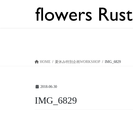
コ
ナ
ン
ビ
テ
ゲ
ン
ー
ツ
シ
へ
ョ
ス
ン
キ
に
ッ
移
HOME
夏休み特別企画WORKSHOP
IMG_6829
プ
動
2018-06-30
IMG_6829