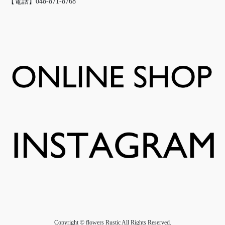
【電話】048-871-8768
Copyright © flowers Rustic All Rights Reserved.