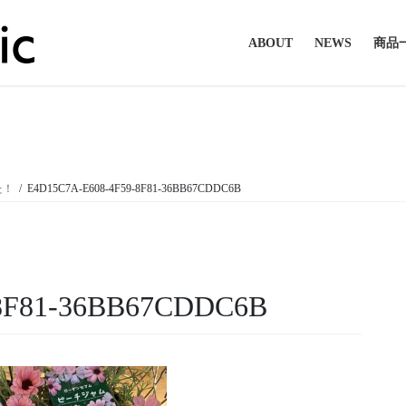
ABOUT
NEWS
商品
投稿
た！
E4D15C7A-E608-4F59-8F81-36BB67CDDC6B
-8F81-36BB67CDDC6B