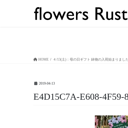
コ
ナ
ン
ビ
テ
ゲ
ン
ー
ツ
シ
へ
ョ
ス
ン
キ
に
ッ
移
HOME
４/13(土)：母の日ギフト 鉢物の入荷始まりまし
プ
動
2019-04-13
E4D15C7A-E608-4F59