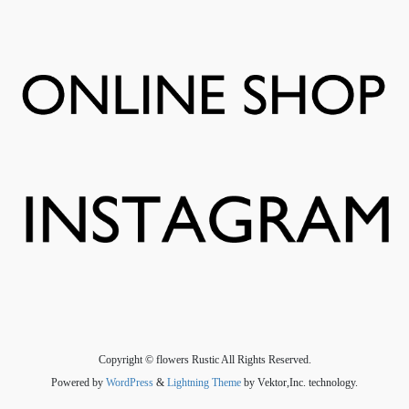
Copyright © flowers Rustic All Rights Reserved.
Powered by
WordPress
&
Lightning Theme
by Vektor,Inc. technology.