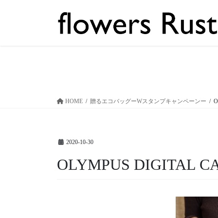
コ
ナ
ン
ビ
テ
ゲ
ン
ー
ツ
シ
へ
ョ
ス
ン
キ
に
ッ
移
HOME
贈るエコバッグーWスタンプキャンペーンー
O
プ
動
2020-10-30
OLYMPUS DIGITAL 