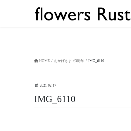
コ
ナ
ン
ビ
テ
ゲ
ン
ー
ツ
シ
へ
ョ
ス
ン
キ
に
ッ
移
HOME
おかげさまで3周年
IMG_6110
プ
動
2021-02-17
IMG_6110