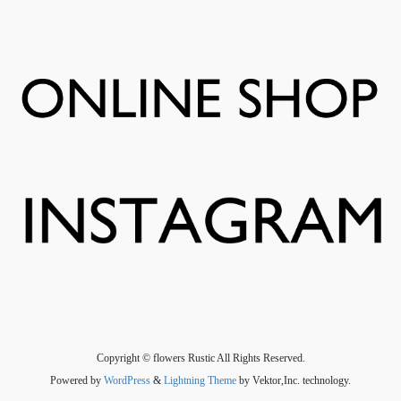
Copyright © flowers Rustic All Rights Reserved.
Powered by
WordPress
&
Lightning Theme
by Vektor,Inc. technology.